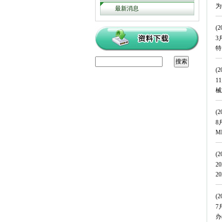
为
最新消息
(2
3
特
(2
1
械
(2
8
M
(2
2
2
(2
7
办