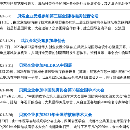
中东地区展览规模最大、展品种类齐全的国际专业医疗设备展览会，加之展会地处亚非欧
贝索企业受邀参加第三届全国结核病创新论坛
024-3-7)
月1-3日，由北京结核病诊疗技术创新联盟主办的第三届全国结核病创新论坛在美丽的
点，就是彰显国际化，大会邀请了众多国际合作伙伴，建立国际交流平台，交流国...
武汉金宏受邀参加华创会
023-11-21)
1月17日，2023年第23届华侨华人创业发展洽谈会,在武汉东湖国际会议中心隆重开
重点领域发展机遇，共同打造完善的创新药研发生态体系。资料显示，华创会生物医药专
贝索企业参加MEDICA中国展
023-8-31)
月23-25日，2023年医疗器械创新展暨医疗仪器设备（苏州）展览会在苏州国际博览
EDICA在中国的唯一子展，以及MEDICAlliance全球系列展成员之一，医疗器械创新展览
贝索企业参加中国防痨协会第33届全国学术大会
021-10-9)
021年9月28-30日，“中国防痨协会第33届全国学术大会暨中国防痨科技奖颁奖大会
020年，延期一年召开的盛会，尤其显得弥足珍贵，来自全国各地的2000余名专家学者们都
贝索企业参加2021年全国结核病学术大会
021-7-26)
月23日，由中华医学会结核病学分会主办，四川省医学会、成都市公共卫生临床医疗
的2021年全国结核病学术大会在成都隆重召开。 走过了不平凡的2020年，来自全国各..