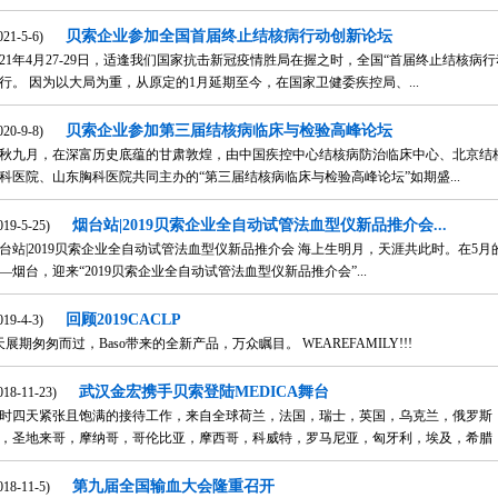
贝索企业参加全国首届终止结核病行动创新论坛
021-5-6)
021年4月27-29日，适逢我们国家抗击新冠疫情胜局在握之时，全国“首届终止结核
行。 因为以大局为重，从原定的1月延期至今，在国家卫健委疾控局、...
贝索企业参加第三届结核病临床与检验高峰论坛
020-9-8)
秋九月，在深富历史底蕴的甘肃敦煌，由中国疾控中心结核病防治临床中心、北京结
科医院、山东胸科医院共同主办的“第三届结核病临床与检验高峰论坛”如期盛...
烟台站|2019贝索企业全自动试管法血型仪新品推介会...
019-5-25)
台站|2019贝索企业全自动试管法血型仪新品推介会 海上生明月，天涯共此时。在5
—烟台，迎来“2019贝索企业全自动试管法血型仪新品推介会”...
回顾2019CACLP
019-4-3)
天展期匆匆而过，Baso带来的全新产品，万众瞩目。 WEAREFAMILY!!!
武汉金宏携手贝索登陆MEDICA舞台
018-11-23)
时四天紧张且饱满的接待工作，来自全球荷兰，法国，瑞士，英国，乌克兰，俄罗斯
，圣地来哥，摩纳哥，哥伦比亚，摩西哥，科威特，罗马尼亚，匈牙利，埃及，希腊，沙
第九届全国输血大会隆重召开
018-11-5)