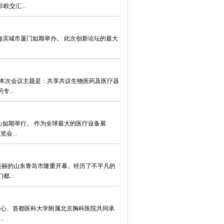
交汇...
海滨城市厦门如期举办。 此次创新论坛的最大
幕。本次会议主题是：共享共议生物医药及医疗器
...
-
x
中心如期举行。 作为全球最大的医疗设备展
会...
”在美丽的山东青岛市隆重开幕。经历了不平凡的
...
中心、首都医科大学附属北京胸科医院共同承
.